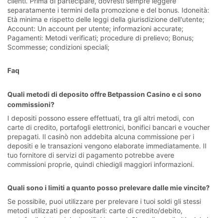
clienti. Prima di partecipare, dovresti sempre leggere
separatamente i termini della promozione e del bonus. Idoneità:
Età minima e rispetto delle leggi della giurisdizione dell'utente;
Account: Un account per utente; informazioni accurate;
Pagamenti: Metodi verificati; procedure di prelievo; Bonus;
Scommesse; condizioni speciali;
Faq
Quali metodi di deposito offre Betpassion Casino e ci sono
commissioni?
I depositi possono essere effettuati, tra gli altri metodi, con
carte di credito, portafogli elettronici, bonifici bancari e voucher
prepagati. Il casinò non addebita alcuna commissione per i
depositi e le transazioni vengono elaborate immediatamente. Il
tuo fornitore di servizi di pagamento potrebbe avere
commissioni proprie, quindi chiedigli maggiori informazioni.
Quali sono i limiti a quanto posso prelevare dalle mie vincite?
Se possibile, puoi utilizzare per prelevare i tuoi soldi gli stessi
metodi utilizzati per depositarli: carte di credito/debito,