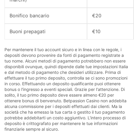
Bonifico bancario
€20
Buoni prepagati
€10
Per mantenere il tuo account sicuro e in linea con le regole, i
depositi devono provenire da fonti di pagamento registrate a
tuo nome. Alcuni metodi di pagamento potrebbero non essere
disponibili ovunque, quindi dipende dalle tue impostazioni Italia
e dal metodo di pagamento che desideri utilizzare. Prima di
effettuare il tuo primo deposito, controlla se ci sono promozioni
in corso. Effettuando un deposito qualificante puoi ottenere
bonus o l'ingresso a eventi speciali. Grazie per l'attenzione. Di
solito, il tuo primo deposito deve essere almeno €20 per
ottenere bonus di benvenuto. Betpassion Casino non addebita
alcuna commissione per i depositi effettuati dai clienti. Ma la
società che ha emesso la tua carta o gestito il tuo pagamento
potrebbe addebitarti un costo aggiuntivo. L'intero processo di
deposito è crittografato per mantenere le tue informazioni
finanziarie sempre al sicuro.