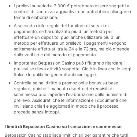
I prelievi superiori a 2.000 € potrebbero essere soggetti a
controlli di sicurezza aggiuntivi, che potrebbero allungare i
tempi di elaborazione.
A seconda delle regole del fornitore di servizi di
pagamento, se hai utilizzato più di un metodo per
effettuare un deposito, puoi anche utilizzare più di un
metodo per effettuare un prelievo. I pagamenti vengono
solitamente effettuati tra le 24 e le 72 ore, ma ciò dipende
dalla verifica e dal metodo di pagamento.
Importante: Betpassion Casino può rifiutare o ritardare i
prelievi se rileva attività sospette. Ciò è in linea con le leggi
Italia e le politiche generali antiriciclaggio.
Controlla se hai diritto a promozioni e bonus su base
regolare, poiché il mancato rispetto dei requisiti di
scommessa può impedire l'elaborazione delle richieste di
prelievo. Assicurati che le informazioni e i documenti che
invii siano chiari e aggiornati in modo che il processo
proceda senza intoppi.
I limiti di Bepassion Casino su transazioni e scommesse
Betpassion Casino stabilisce limiti chiari per garantire che tutti i