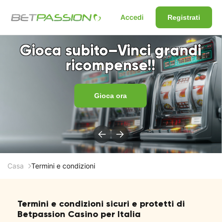
Accedi
Registrati
Gioca subito–Vinci grandi
ricompense!!
Gioca ora
Casa
Termini e condizioni
Termini e condizioni sicuri e protetti di
Betpassion Casino per Italia