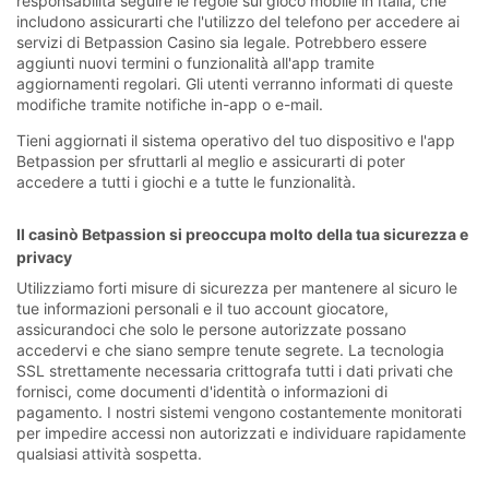
responsabilità seguire le regole sul gioco mobile in Italia, che
includono assicurarti che l'utilizzo del telefono per accedere ai
servizi di Betpassion Casino sia legale. Potrebbero essere
aggiunti nuovi termini o funzionalità all'app tramite
aggiornamenti regolari. Gli utenti verranno informati di queste
modifiche tramite notifiche in-app o e-mail.
Tieni aggiornati il sistema operativo del tuo dispositivo e l'app
Betpassion per sfruttarli al meglio e assicurarti di poter
accedere a tutti i giochi e a tutte le funzionalità.
Il casinò Betpassion si preoccupa molto della tua sicurezza e
privacy
Utilizziamo forti misure di sicurezza per mantenere al sicuro le
tue informazioni personali e il tuo account giocatore,
assicurandoci che solo le persone autorizzate possano
accedervi e che siano sempre tenute segrete. La tecnologia
SSL strettamente necessaria crittografa tutti i dati privati che
fornisci, come documenti d'identità o informazioni di
pagamento. I nostri sistemi vengono costantemente monitorati
per impedire accessi non autorizzati e individuare rapidamente
qualsiasi attività sospetta.