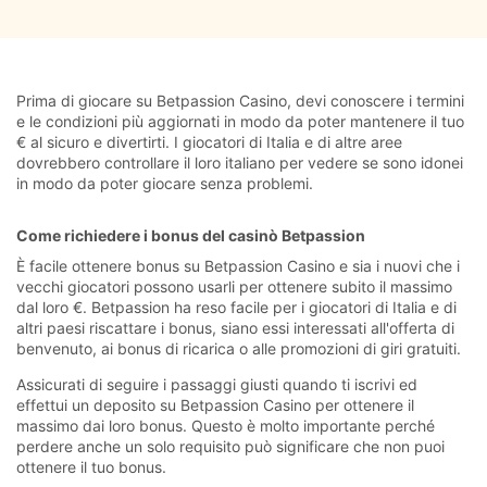
Prima di giocare su Betpassion Casino, devi conoscere i termini
e le condizioni più aggiornati in modo da poter mantenere il tuo
€ al sicuro e divertirti. I giocatori di Italia e di altre aree
dovrebbero controllare il loro italiano per vedere se sono idonei
in modo da poter giocare senza problemi.
Come richiedere i bonus del casinò Betpassion
È facile ottenere bonus su Betpassion Casino e sia i nuovi che i
vecchi giocatori possono usarli per ottenere subito il massimo
dal loro €. Betpassion ha reso facile per i giocatori di Italia e di
altri paesi riscattare i bonus, siano essi interessati all'offerta di
benvenuto, ai bonus di ricarica o alle promozioni di giri gratuiti.
Assicurati di seguire i passaggi giusti quando ti iscrivi ed
effettui un deposito su Betpassion Casino per ottenere il
massimo dai loro bonus. Questo è molto importante perché
perdere anche un solo requisito può significare che non puoi
ottenere il tuo bonus.