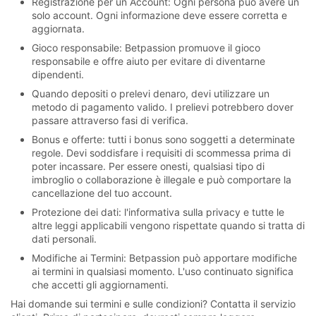
Registrazione per un Account: Ogni persona può avere un
solo account. Ogni informazione deve essere corretta e
aggiornata.
Gioco responsabile: Betpassion promuove il gioco
responsabile e offre aiuto per evitare di diventarne
dipendenti.
Quando depositi o prelevi denaro, devi utilizzare un
metodo di pagamento valido. I prelievi potrebbero dover
passare attraverso fasi di verifica.
Bonus e offerte: tutti i bonus sono soggetti a determinate
regole. Devi soddisfare i requisiti di scommessa prima di
poter incassare. Per essere onesti, qualsiasi tipo di
imbroglio o collaborazione è illegale e può comportare la
cancellazione del tuo account.
Protezione dei dati: l'informativa sulla privacy e tutte le
altre leggi applicabili vengono rispettate quando si tratta di
dati personali.
Modifiche ai Termini: Betpassion può apportare modifiche
ai termini in qualsiasi momento. L'uso continuato significa
che accetti gli aggiornamenti.
Hai domande sui termini e sulle condizioni? Contatta il servizio