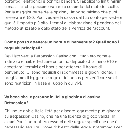
portafogli elettronici e bonifici bancari. Si applicano limiti minimi
e massimi, che possono variare a seconda del metodo scelto.
Per la maggior parte delle opzioni, l'importo minimo che puoi
prelevare è €20. Puoi vedere la cassa del tuo conto per vedere
qual è l'importo più alto. I tempi di elaborazione dipendono dal
metodo utilizzato e dallo stato della verifica dell'account.
Come posso ottenere un bonus di benvenuto? Quali sono i
requisiti principali?
Devi iscriverti a Betpassion Casino con il tuo vero nome e
indirizzo email, effettuare un primo deposito di almeno €10 e
accettare i termini del bonus per ottenere il bonus di
benvenuto. Ci sono requisiti di scommessa e giochi idonei. Ti
preghiamo di leggere le regole dei bonus per verificare se ci
sono restrizioni in base al luogo in cui vivi.
Va bene che le persone in Italia giochino al casinò
Betpassion?
Chiunque abbia Italia l'età per giocare legalmente può giocare
su Betpassion Casino, che ha una licenza di gioco valida. In
alcuni Paesi potrebbero esserci delle regole specifiche che è
necessario seguire. Come richiesto dalla legge, potremmo aver