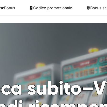
Bonus
Codice promozionale
Bonus se
ca subito–V