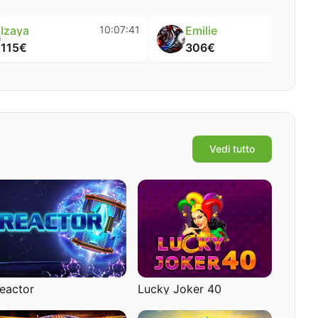
Gothic Slacker
10:07:47
Izaya
10:07:
293€
115€
Vedi tutto
eactor
Lucky Joker 40