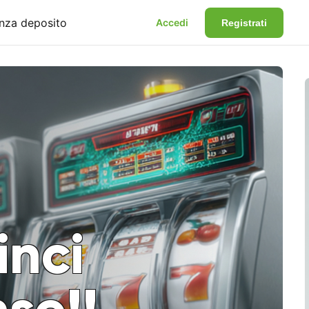
nza deposito
Accedi
Registrati
inci