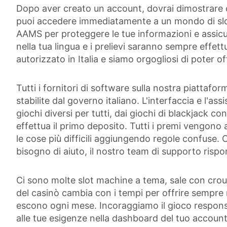
Dopo aver creato un account, dovrai dimostrare ch
puoi accedere immediatamente a un mondo di slot,
AAMS per proteggere le tue informazioni e assicurar
nella tua lingua e i prelievi saranno sempre effet
autorizzato in Italia e siamo orgogliosi di poter o
Tutti i fornitori di software sulla nostra piattafor
stabilite dal governo italiano. L'interfaccia e l'as
giochi diversi per tutti, dai giochi di blackjack co
effettua il primo deposito. Tutti i premi vengono
le cose più difficili aggiungendo regole confuse. C
bisogno di aiuto, il nostro team di supporto rispon
Ci sono molte slot machine a tema, sale con croupi
del casinò cambia con i tempi per offrire sempre n
escono ogni mese. Incoraggiamo il gioco responsab
alle tue esigenze nella dashboard del tuo account