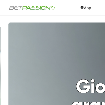
App
Gio